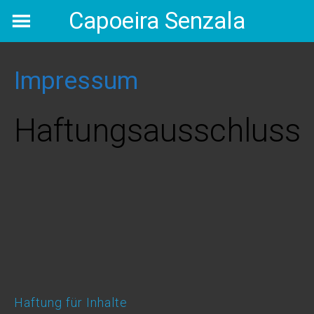
Skip
Capoeira Senzala
to
content
Impressum
Haftungsausschluss
Haftung für Inhalte